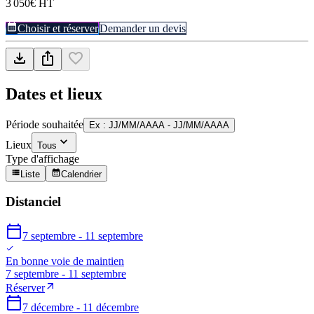
3 050€ HT
Choisir et réserver
Demander un devis
Dates et lieux
Période souhaitée
Ex : JJ/MM/AAAA - JJ/MM/AAAA
Lieux
Tous
Type d'affichage
Liste
Calendrier
Distanciel
7 septembre - 11 septembre
En bonne voie de maintien
7 septembre - 11 septembre
Réserver
7 décembre - 11 décembre