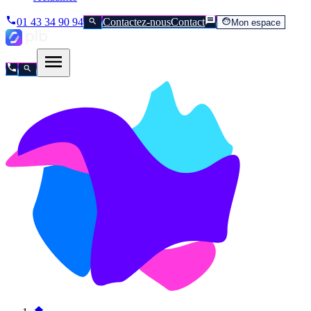
01 43 34 90 94
Contactez-nous
Contact
Mon espace