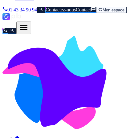
01 43 34 90 94
Contactez-nous
Contact
Mon espace