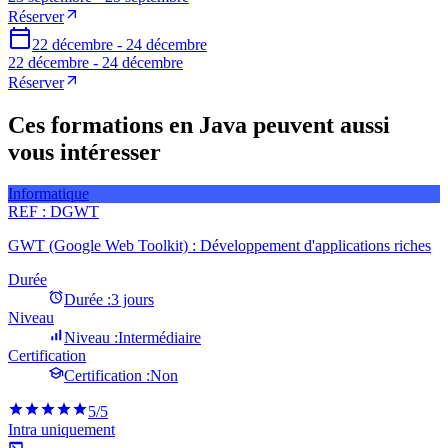
Réserver
22 décembre - 24 décembre
22 décembre - 24 décembre
Réserver
Ces formations en Java peuvent aussi
vous intéresser
Informatique
REF :
DGWT
GWT (Google Web Toolkit) : Développement d'applications riches
Durée
Durée :
3 jours
Niveau
Niveau :
Intermédiaire
Certification
Certification :
Non
5
/5
Intra uniquement