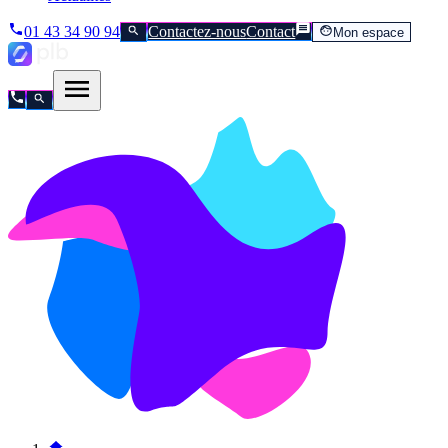
01 43 34 90 94
Contactez-nous
Contact
Mon espace