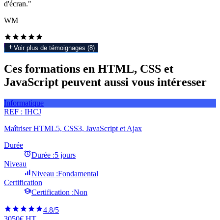
d'écran."
WM
Voir plus de témoignages (
8
)
Ces formations en HTML, CSS et
JavaScript peuvent aussi vous intéresser
Informatique
REF :
IHCJ
Maîtriser HTML5, CSS3, JavaScript et Ajax
Durée
Durée :
5 jours
Niveau
Niveau :
Fondamental
Certification
Certification :
Non
4.8
/5
3050€ HT