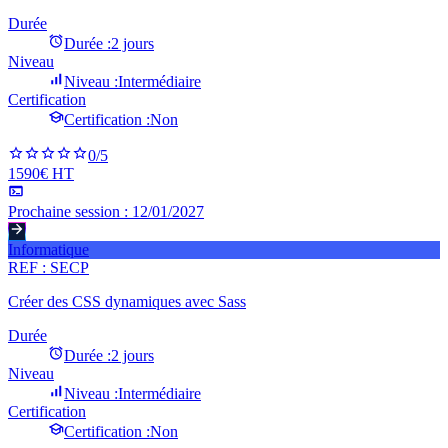
Durée
Durée :
2 jours
Niveau
Niveau :
Intermédiaire
Certification
Certification :
Non
0
/5
1590€ HT
Prochaine session :
12/01/2027
Informatique
REF :
SECP
Créer des CSS dynamiques avec Sass
Durée
Durée :
2 jours
Niveau
Niveau :
Intermédiaire
Certification
Certification :
Non