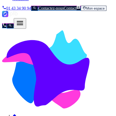
01 43 34 90 94
Contactez-nous
Contact
Mon espace