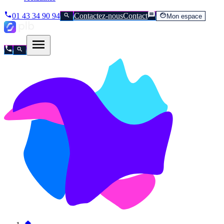
01 43 34 90 94
Contactez-nous
Contact
Mon espace