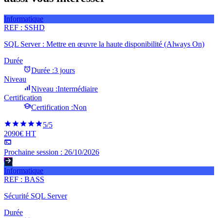
Informatique
REF :
SSHD
SQL Server : Mettre en œuvre la haute disponibilité (Always On)
Durée
Durée :
3 jours
Niveau
Niveau :
Intermédiaire
Certification
Certification :
Non
5
/5
2090€ HT
Prochaine session :
26/10/2026
Informatique
REF :
BASS
Sécurité SQL Server
Durée