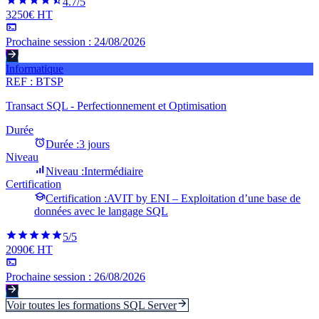
4.7
/5
3250€ HT
Prochaine session :
24/08/2026
Informatique
REF :
BTSP
Transact SQL - Perfectionnement et Optimisation
Durée
Durée :
3 jours
Niveau
Niveau :
Intermédiaire
Certification
Certification :
AVIT by ENI – Exploitation d’une base de
données avec le langage SQL
5
/5
2090€ HT
Prochaine session :
26/08/2026
Voir toutes les formations
SQL Server