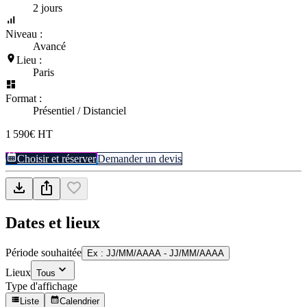
2 jours
Niveau :
Avancé
Lieu :
Paris
Format :
Présentiel / Distanciel
1 590€ HT
Choisir et réserver
Demander un devis
Dates et lieux
Période souhaitée
Ex : JJ/MM/AAAA - JJ/MM/AAAA
Lieux
Tous
Type d'affichage
Liste
Calendrier