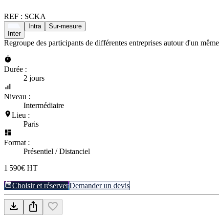
REF :
SCKA
Intra
Sur-mesure
Inter
Regroupe des participants de différentes entreprises autour d'un même
Durée :
2 jours
Niveau :
Intermédiaire
Lieu :
Paris
Format :
Présentiel / Distanciel
1 590€ HT
Choisir et réserver
Demander un devis