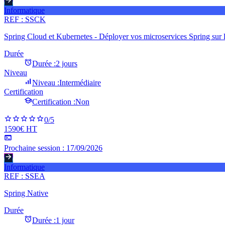
Informatique
REF :
SSCK
Spring Cloud et Kubernetes - Déployer vos microservices Spring sur l
Durée
Durée :
2 jours
Niveau
Niveau :
Intermédiaire
Certification
Certification :
Non
0
/5
1590€ HT
Prochaine session :
17/09/2026
Informatique
REF :
SSEA
Spring Native
Durée
Durée :
1 jour