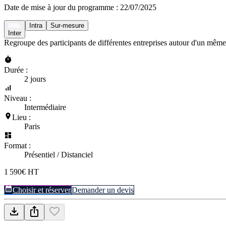
Date de mise à jour du programme :
22/07/2025
Intra
Sur-mesure
Inter
Regroupe des participants de différentes entreprises autour d'un même
Durée :
2 jours
Niveau :
Intermédiaire
Lieu :
Paris
Format :
Présentiel / Distanciel
1 590€ HT
Choisir et réserver
Demander un devis