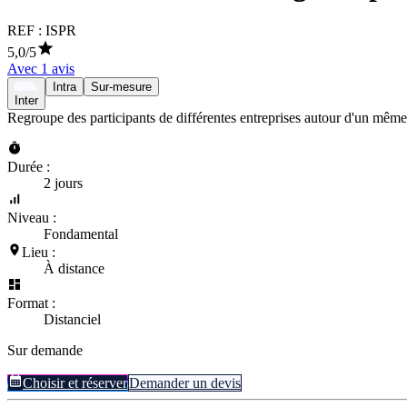
REF :
ISPR
5,0
/5
Avec
1
avis
Intra
Sur-mesure
Inter
Regroupe des participants de différentes entreprises autour d'un même
Durée :
2 jours
Niveau :
Fondamental
Lieu :
À distance
Format :
Distanciel
Sur demande
Choisir et réserver
Demander un devis