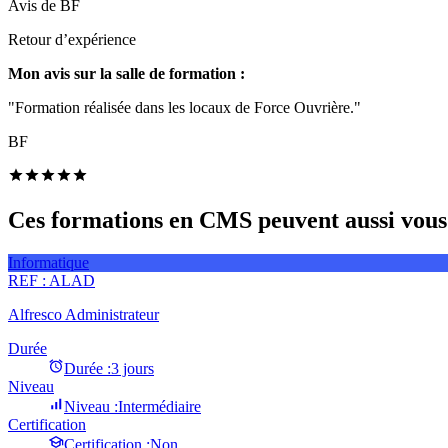
Avis de
BF
Retour d’expérience
Mon avis sur la salle de formation :
"Formation réalisée dans les locaux de Force Ouvrière."
BF
Ces formations en CMS peuvent aussi vous 
Informatique
REF :
ALAD
Alfresco Administrateur
Durée
Durée :
3 jours
Niveau
Niveau :
Intermédiaire
Certification
Certification :
Non