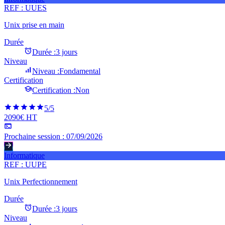
REF :
UUES
Unix prise en main
Durée
Durée :
3 jours
Niveau
Niveau :
Fondamental
Certification
Certification :
Non
5
/5
2090€ HT
Prochaine session :
07/09/2026
Informatique
REF :
UUPE
Unix Perfectionnement
Durée
Durée :
3 jours
Niveau