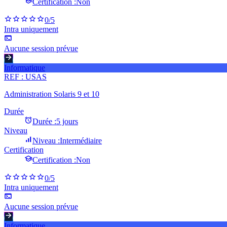
Certification :
Non
0
/5
Intra uniquement
Aucune session prévue
Informatique
REF :
USAS
Administration Solaris 9 et 10
Durée
Durée :
5 jours
Niveau
Niveau :
Intermédiaire
Certification
Certification :
Non
0
/5
Intra uniquement
Aucune session prévue
Informatique