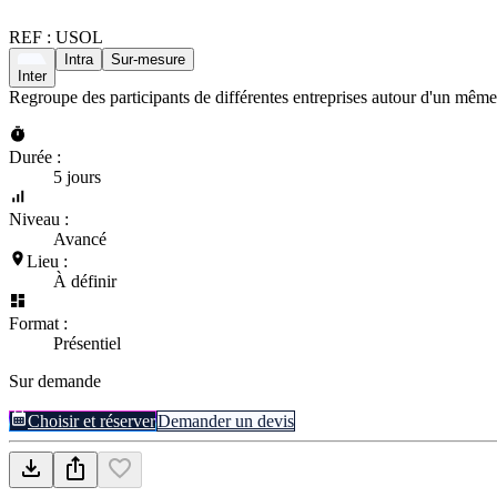
REF :
USOL
Intra
Sur-mesure
Inter
Regroupe des participants de différentes entreprises autour d'un même
Durée :
5 jours
Niveau :
Avancé
Lieu :
À définir
Format :
Présentiel
Sur demande
Choisir et réserver
Demander un devis