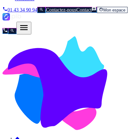
01 43 34 90 94
Contactez-nous
Contact
Mon espace