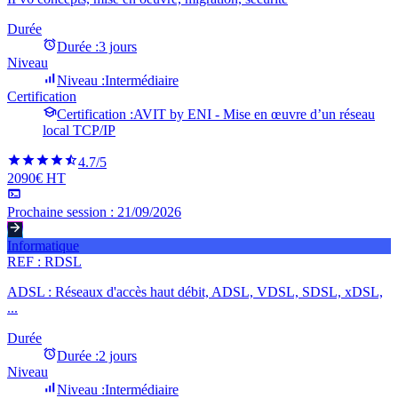
Durée
Durée :
3 jours
Niveau
Niveau :
Intermédiaire
Certification
Certification :
AVIT by ENI - Mise en œuvre d’un réseau
local TCP/IP
4.7
/5
2090€ HT
Prochaine session :
21/09/2026
Informatique
REF :
RDSL
ADSL : Réseaux d'accès haut débit, ADSL, VDSL, SDSL, xDSL,
...
Durée
Durée :
2 jours
Niveau
Niveau :
Intermédiaire