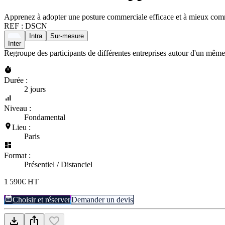
Apprenez à adopter une posture commerciale efficace et à mieux comm
REF :
DSCN
Intra
Sur-mesure
Inter
Regroupe des participants de différentes entreprises autour d'un même
Durée :
2 jours
Niveau :
Fondamental
Lieu :
Paris
Format :
Présentiel / Distanciel
1 590€ HT
Choisir et réserver
Demander un devis