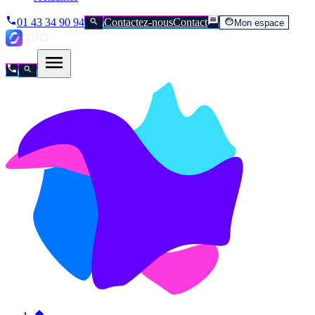
01 43 34 90 94
Contactez-nous
Contact
Mon espace