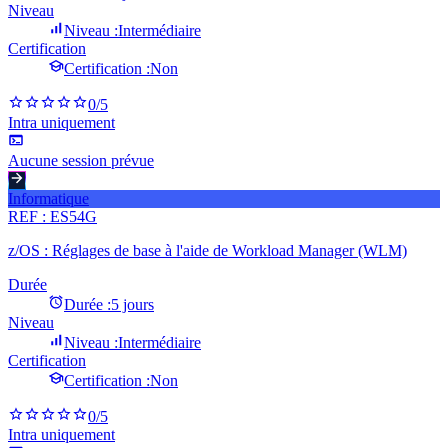
Niveau
Niveau :
Intermédiaire
Certification
Certification :
Non
0
/5
Intra uniquement
Aucune session prévue
Informatique
REF :
ES54G
z/OS : Réglages de base à l'aide de Workload Manager (WLM)
Durée
Durée :
5 jours
Niveau
Niveau :
Intermédiaire
Certification
Certification :
Non
0
/5
Intra uniquement