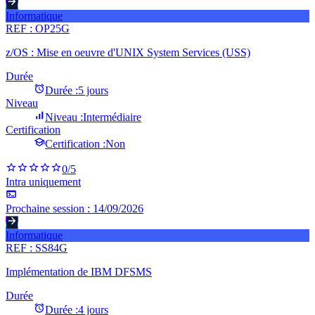
Informatique
REF :
OP25G
z/OS : Mise en oeuvre d'UNIX System Services (USS)
Durée
Durée :
5 jours
Niveau
Niveau :
Intermédiaire
Certification
Certification :
Non
0
/5
Intra uniquement
Prochaine session :
14/09/2026
Informatique
REF :
SS84G
Implémentation de IBM DFSMS
Durée
Durée :
4 jours