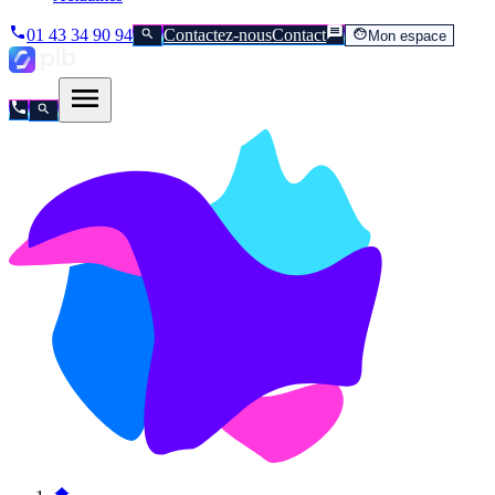
01 43 34 90 94
Contactez-nous
Contact
Mon espace