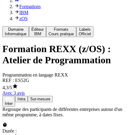
Formations
IBM
zOS
Domaine
Éditeur
Formats
Labels
Informatique
IBM
Cours pratique
Officiel
Formation
REXX (z/OS) :
Atelier de Programmation
Programmation en langage REXX
REF :
ES52G
4,3
/5
Avec
3
avis
Intra
Sur-mesure
Inter
Regroupe des participants de différentes entreprises autour d'un
même programme, à dates fixes.
Durée :