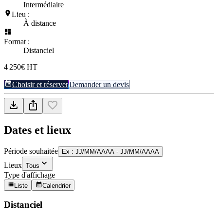
Intermédiaire
Lieu :
À distance
Format :
Distanciel
4 250€ HT
Choisir et réserver
Demander un devis
Dates et lieux
Période souhaitée
Ex : JJ/MM/AAAA - JJ/MM/AAAA
Lieux
Tous
Type d'affichage
Liste
Calendrier
Distanciel