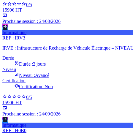
0
/5
1590€ HT
Prochaine session :
24/08/2026
Informatique
REF :
IRV3
IRVE : Infrastructure de Recharge de Véhicule Électrique – NIVEA
Durée
Durée :
2 jours
Niveau
Niveau :
Avancé
Certification
Certification :
Non
0
/5
1590€ HT
Prochaine session :
24/09/2026
Informatique
REF :
H0B0