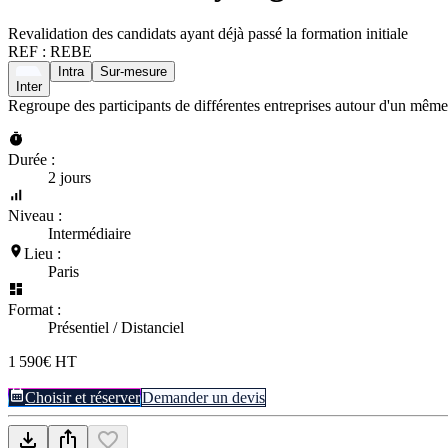
Revalidation des candidats ayant déjà passé la formation initiale
REF :
REBE
Intra
Sur-mesure
Inter
Regroupe des participants de différentes entreprises autour d'un même
Durée :
2 jours
Niveau :
Intermédiaire
Lieu :
Paris
Format :
Présentiel / Distanciel
1 590€ HT
Choisir et réserver
Demander un devis