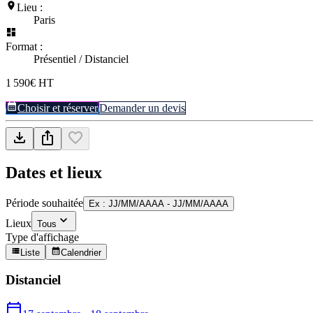
Lieu :
Paris
Format :
Présentiel / Distanciel
1 590€ HT
Choisir et réserver
Demander un devis
Dates et lieux
Période souhaitée
Ex : JJ/MM/AAAA - JJ/MM/AAAA
Lieux
Tous
Type d'affichage
Liste
Calendrier
Distanciel