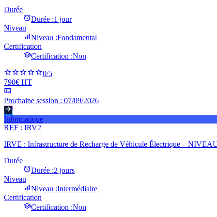
Durée
Durée :
1 jour
Niveau
Niveau :
Fondamental
Certification
Certification :
Non
0
/5
790€ HT
Prochaine session :
07/09/2026
Informatique
REF :
IRV2
IRVE : Infrastructure de Recharge de Véhicule Électrique – NIVEA
Durée
Durée :
2 jours
Niveau
Niveau :
Intermédiaire
Certification
Certification :
Non