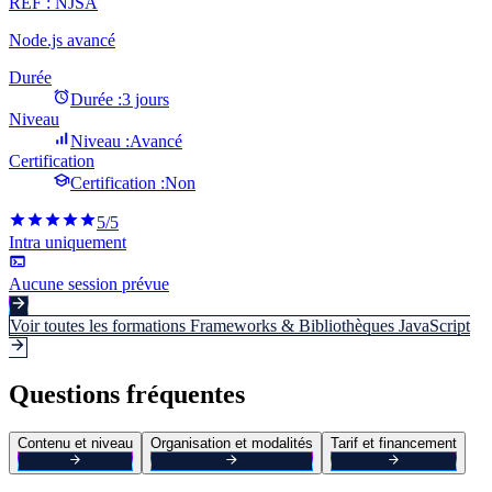
REF :
NJSA
Node.js avancé
Durée
Durée :
3 jours
Niveau
Niveau :
Avancé
Certification
Certification :
Non
5
/5
Intra uniquement
Aucune session prévue
Voir toutes les formations
Frameworks & Bibliothèques JavaScript
Questions fréquentes
Contenu et niveau
Organisation et modalités
Tarif et financement