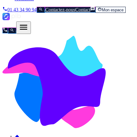
01 43 34 90 94
Contactez-nous
Contact
Mon espace