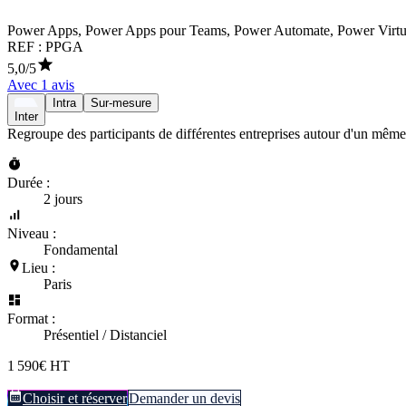
Power Apps, Power Apps pour Teams, Power Automate, Power Virtua
REF :
PPGA
5,0
/5
Avec
1
avis
Intra
Sur-mesure
Inter
Regroupe des participants de différentes entreprises autour d'un même
Durée :
2 jours
Niveau :
Fondamental
Lieu :
Paris
Format :
Présentiel / Distanciel
1 590€ HT
Choisir et réserver
Demander un devis