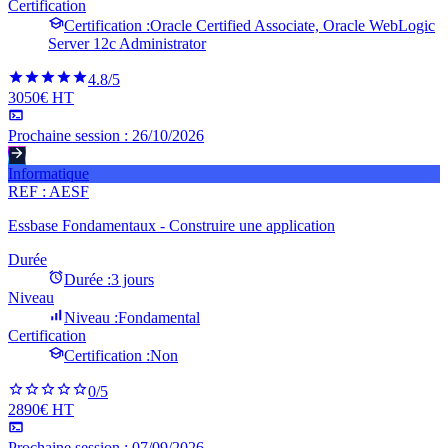
Certification
Certification :
Oracle Certified Associate, Oracle WebLogic
Server 12c Administrator
4.8
/5
3050€ HT
Prochaine session :
26/10/2026
Informatique
REF :
AESF
Essbase Fondamentaux - Construire une application
Durée
Durée :
3 jours
Niveau
Niveau :
Fondamental
Certification
Certification :
Non
0
/5
2890€ HT
Prochaine session :
07/09/2026