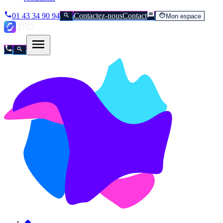
01 43 34 90 94
Contactez-nous
Contact
Mon espace