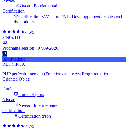
Niveau
Niveau :
Fondamental
Certification
Certification :
AVIT by ENI - Développement de sites web
dynamiques
4.6
/5
2490€ HT
Prochaine session :
07/09/2026
Informatique
REF :
IPHA
PHP perfectionnement (Fonctions avancées Programmation
Orientée Objet)
Durée
Durée :
4 jours
Niveau
Niveau :
Intermédiaire
Certification
Certification :
Non
4.7
/5