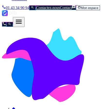
01 43 34 90 94
Contactez-nous
Contact
Mon espace