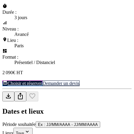
Durée :
3 jours
Niveau :
Avancé
Lieu :
Paris
Format :
Présentiel / Distanciel
2 090€ HT
Choisir et réserver
Demander un devis
Dates et lieux
Période souhaitée
Ex : JJ/MM/AAAA - JJ/MM/AAAA
Lieux
Tous