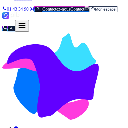
01 43 34 90 94
Contactez-nous
Contact
Mon espace