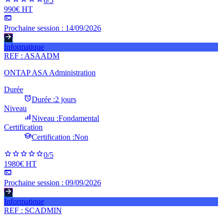
0
/5
990€ HT
Prochaine session :
14/09/2026
Informatique
REF :
ASAADM
ONTAP ASA Administration
Durée
Durée :
2 jours
Niveau
Niveau :
Fondamental
Certification
Certification :
Non
0
/5
1980€ HT
Prochaine session :
09/09/2026
Informatique
REF :
SCADMIN