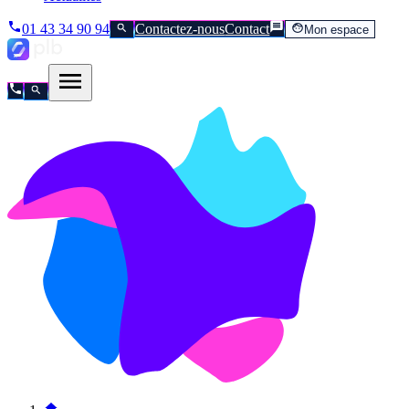
01 43 34 90 94
Contactez-nous
Contact
Mon espace