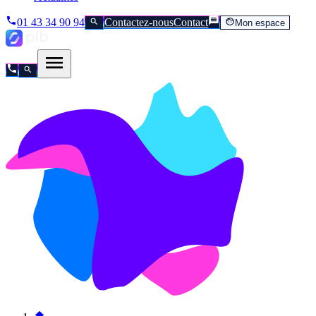
01 43 34 90 94
Contactez-nous
Contact
Mon espace