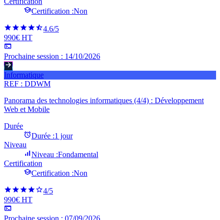
Certification
Certification :
Non
4.6
/5
990€ HT
Prochaine session :
14/10/2026
Informatique
REF :
DDWM
Panorama des technologies informatiques (4/4) : Développement
Web et Mobile
Durée
Durée :
1 jour
Niveau
Niveau :
Fondamental
Certification
Certification :
Non
4
/5
990€ HT
Prochaine session :
07/09/2026