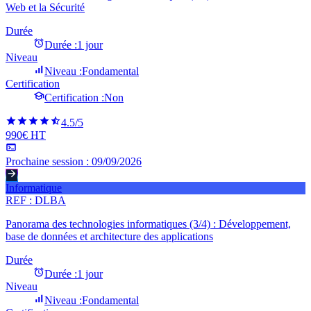
Web et la Sécurité
Durée
Durée :
1 jour
Niveau
Niveau :
Fondamental
Certification
Certification :
Non
4.5
/5
990€ HT
Prochaine session :
09/09/2026
Informatique
REF :
DLBA
Panorama des technologies informatiques (3/4) : Développement,
base de données et architecture des applications
Durée
Durée :
1 jour
Niveau
Niveau :
Fondamental