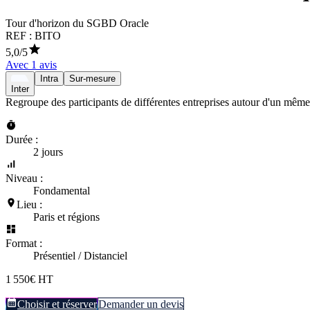
Tour d'horizon du SGBD Oracle
REF :
BITO
5,0
/5
Avec
1
avis
Intra
Sur-mesure
Inter
Regroupe des participants de différentes entreprises autour d'un même
Durée :
2 jours
Niveau :
Fondamental
Lieu :
Paris et régions
Format :
Présentiel / Distanciel
1 550€ HT
Choisir et réserver
Demander un devis