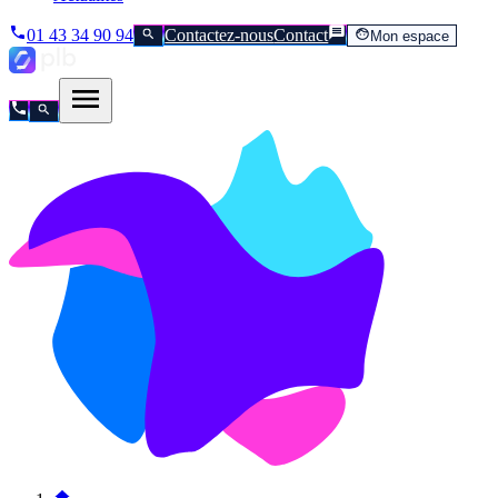
01 43 34 90 94
Contactez-nous
Contact
Mon espace