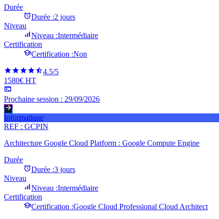
Durée
Durée :
2 jours
Niveau
Niveau :
Intermédiaire
Certification
Certification :
Non
4.5
/5
1580€ HT
Prochaine session :
29/09/2026
Informatique
REF :
GCPIN
Architecture Google Cloud Platform : Google Compute Engine
Durée
Durée :
3 jours
Niveau
Niveau :
Intermédiaire
Certification
Certification :
Google Cloud Professional Cloud Architect