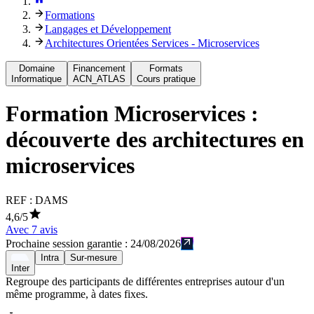
Formations
Langages et Développement
Architectures Orientées Services - Microservices
Domaine
Financement
Formats
Informatique
ACN_ATLAS
Cours pratique
Formation
Microservices :
découverte des architectures en
microservices
REF :
DAMS
4,6
/5
Avec
7
avis
Prochaine session garantie :
24/08/2026
Intra
Sur-mesure
Inter
Regroupe des participants de différentes entreprises autour d'un
même programme, à dates fixes.