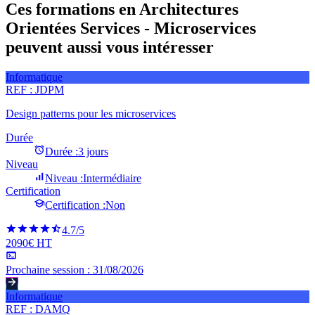
Ces formations en Architectures
Orientées Services - Microservices
peuvent aussi vous intéresser
Informatique
REF :
JDPM
Design patterns pour les microservices
Durée
Durée :
3 jours
Niveau
Niveau :
Intermédiaire
Certification
Certification :
Non
4.7
/5
2090€ HT
Prochaine session :
31/08/2026
Informatique
REF :
DAMQ