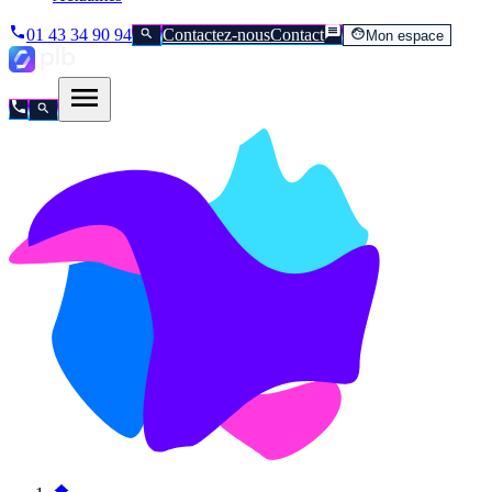
01 43 34 90 94
Contactez-nous
Contact
Mon espace