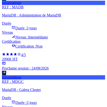
Informatique
REF :
MADB
MariaDB : Administration de MariaDB
Durée
Durée :
3 jours
Niveau
Niveau :
Intermédiaire
Certification
Certification :
Non
4
/5
2090€ HT
Prochaine session :
24/08/2026
Informatique
REF :
MDGC
MariaDB : Galera Cluster
Durée
Durée :
3 jours
Niveau