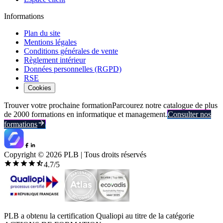
Informations
Plan du site
Mentions légales
Conditions générales de vente
Règlement intérieur
Données personnelles (RGPD)
RSE
Cookies
Trouver votre prochaine formation
Parcourez notre catalogue de plus
de 2000 formations en informatique et management.
Consulter nos
formations
Copyright ©
2026
PLB | Tous droits réservés
4.7
/5
PLB a obtenu la certification Qualiopi au titre de la catégorie