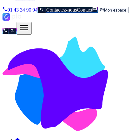
01 43 34 90 94
Contactez-nous
Contact
Mon espace