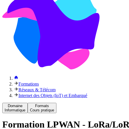
Formations
Réseaux & Télécom
Internet des Objets (IoT) et Embarqué
Domaine
Formats
Informatique
Cours pratique
Formation
LPWAN - LoRa/LoRaW