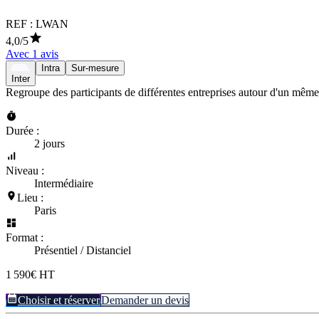
REF :
LWAN
4,0
/5
Avec
1
avis
Intra
Sur-mesure
Inter
Regroupe des participants de différentes entreprises autour d'un même
Durée :
2 jours
Niveau :
Intermédiaire
Lieu :
Paris
Format :
Présentiel / Distanciel
1 590€ HT
Choisir et réserver
Demander un devis