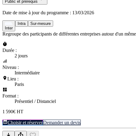
Public et prérequis
Date de mise à jour du programme :
13/03/2026
Intra
Sur-mesure
Inter
Regroupe des participants de différentes entreprises autour d'un même
Durée :
2 jours
Niveau :
Intermédiaire
Lieu :
Paris
Format :
Présentiel / Distanciel
1 590€ HT
Choisir et réserver
Demander un devis