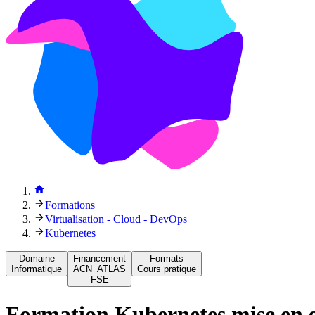
Formations
Virtualisation - Cloud - DevOps
Kubernetes
Domaine
Financement
Formats
Informatique
ACN_ATLAS
Cours pratique
FSE
Formation
Kubernetes mise en 