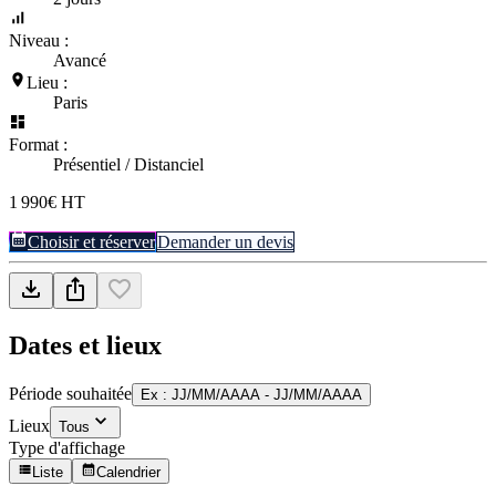
Niveau :
Avancé
Lieu :
Paris
Format :
Présentiel / Distanciel
1 990€ HT
Choisir et réserver
Demander un devis
Dates et lieux
Période souhaitée
Ex : JJ/MM/AAAA - JJ/MM/AAAA
Lieux
Tous
Type d'affichage
Liste
Calendrier