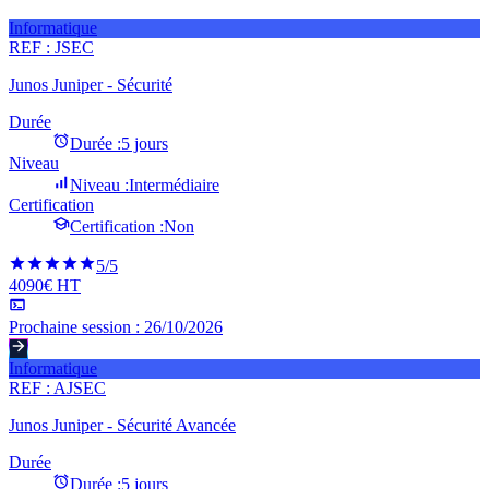
Informatique
REF :
JSEC
Junos Juniper - Sécurité
Durée
Durée :
5 jours
Niveau
Niveau :
Intermédiaire
Certification
Certification :
Non
5
/5
4090€ HT
Prochaine session :
26/10/2026
Informatique
REF :
AJSEC
Junos Juniper - Sécurité Avancée
Durée
Durée :
5 jours