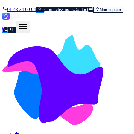
01 43 34 90 94
Contactez-nous
Contact
Mon espace