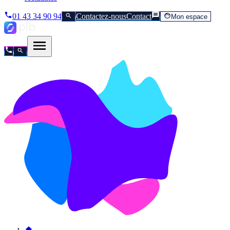
01 43 34 90 94
Contactez-nous
Contact
Mon espace