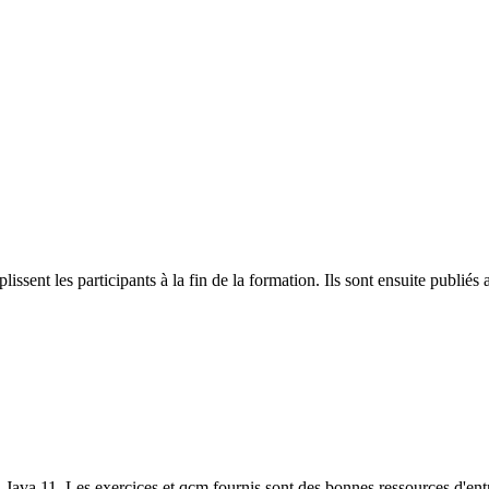
plissent les participants à la fin de la formation. Ils sont ensuite publ
 à Java 11. Les exercices et qcm fournis sont des bonnes ressources d'en