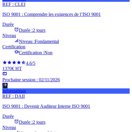
REF :
CLEI
ISO 9001 : Comprendre les exigences de l’ISO 9001
Durée
Durée :
2 jours
Niveau
Niveau :
Fondamental
Certification
Certification :
Non
4.6
/5
1370€ HT
Prochaine session :
02/11/2026
Informatique
REF :
DAII
ISO 9001 : Devenir Auditeur Interne ISO 9001
Durée
Durée :
2 jours
Niveau