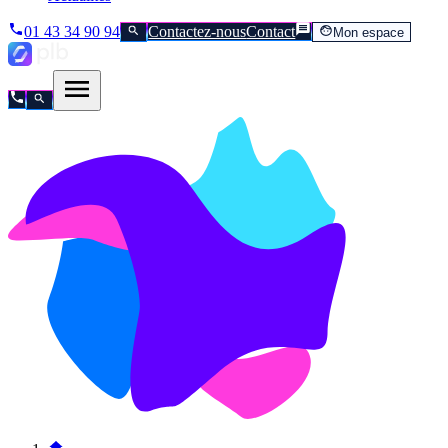
01 43 34 90 94
Contactez-nous
Contact
Mon espace