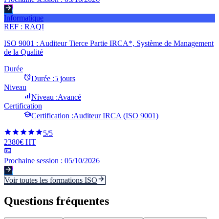
Informatique
REF :
RAQI
ISO 9001 : Auditeur Tierce Partie IRCA*, Système de Management
de la Qualité
Durée
Durée :
5 jours
Niveau
Niveau :
Avancé
Certification
Certification :
Auditeur IRCA (ISO 9001)
5
/5
2380€ HT
Prochaine session :
05/10/2026
Voir toutes les formations
ISO
Questions fréquentes