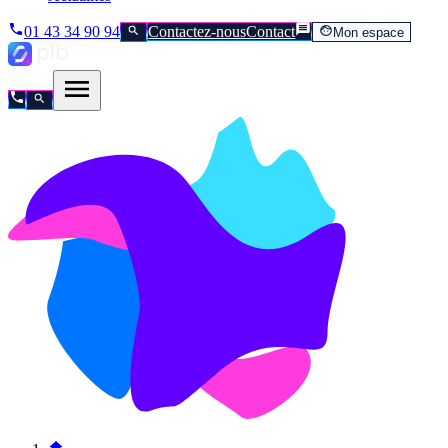
01 43 34 90 94
Contactez-nous
Contact
Mon espace