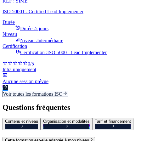
REF :
SIME
ISO 50001 - Certified Lead Implementer
Durée
Durée :
5 jours
Niveau
Niveau :
Intermédiaire
Certification
Certification :
ISO 50001 Lead Implementer
0
/5
Intra uniquement
Aucune session prévue
Voir toutes les formations
ISO
Questions fréquentes
Contenu et niveau
Organisation et modalités
Tarif et financement
Cette formation est-elle adaptée à mon niveau ?