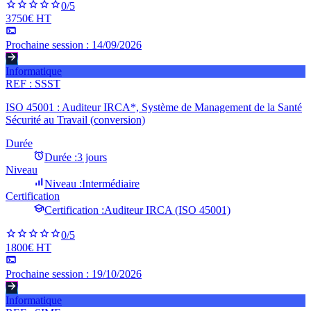
0
/5
3750€ HT
Prochaine session :
14/09/2026
Informatique
REF :
SSST
ISO 45001 : Auditeur IRCA*, Système de Management de la Santé
Sécurité au Travail (conversion)
Durée
Durée :
3 jours
Niveau
Niveau :
Intermédiaire
Certification
Certification :
Auditeur IRCA (ISO 45001)
0
/5
1800€ HT
Prochaine session :
19/10/2026
Informatique