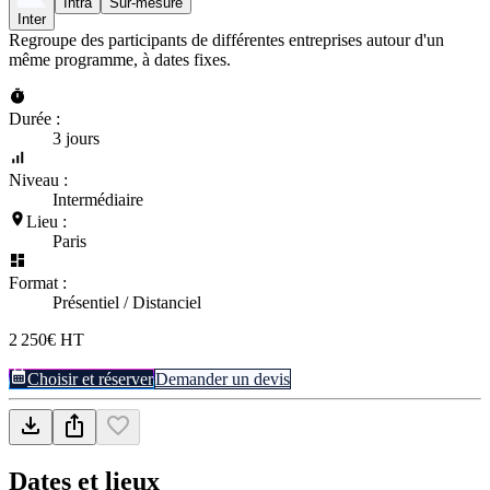
Intra
Sur-mesure
Inter
Regroupe des participants de différentes entreprises autour d'un
même programme, à dates fixes.
Durée :
3 jours
Niveau :
Intermédiaire
Lieu :
Paris
Format :
Présentiel / Distanciel
2 250€ HT
Choisir et réserver
Demander un devis
Dates et lieux