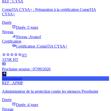
REF :
CYSA
CompTIA CYSA+ : Préparation à la certification CompTIA
CYSA+
Durée
Durée :
5 jours
Niveau
Niveau :
Avancé
Certification
Certification :
CompTIA CYSA+
0
/5
3370€ HT
Prochaine session :
07/09/2026
Informatique
REF :
APMP
Administrateur de la protection contre les menaces Proofpoint
Durée
Durée :
4 jours
Niveau