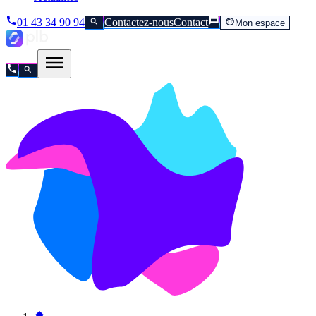
01 43 34 90 94
Contactez-nous
Contact
Mon espace