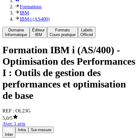
Formations
IBM
IBM i (AS400)
Domaine
Éditeur
Formats
Labels
Informatique
IBM
Cours pratique
Officiel
Formation
IBM i (AS/400) -
Optimisation des Performances
I : Outils de gestion des
performances et optimisation
de base
REF :
OL23G
5,0
/5
Avec
1
avis
Intra
Sur-mesure
Inter