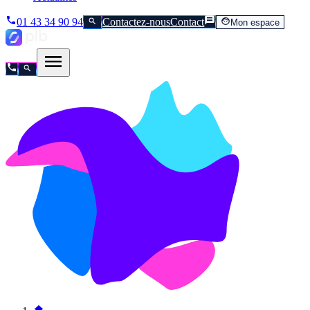
01 43 34 90 94
Contactez-nous
Contact
Mon espace