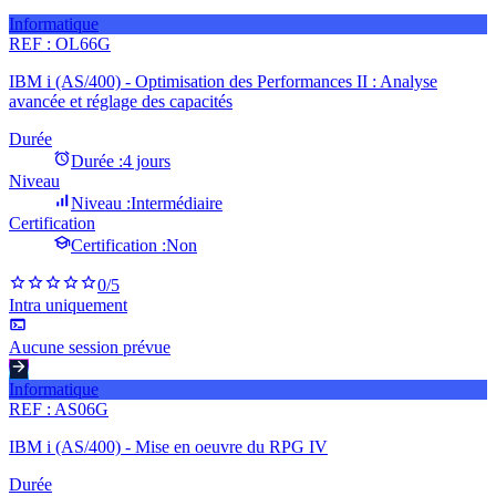
Informatique
REF :
OL66G
IBM i (AS/400) - Optimisation des Performances II : Analyse
avancée et réglage des capacités
Durée
Durée :
4 jours
Niveau
Niveau :
Intermédiaire
Certification
Certification :
Non
0
/5
Intra uniquement
Aucune session prévue
Informatique
REF :
AS06G
IBM i (AS/400) - Mise en oeuvre du RPG IV
Durée