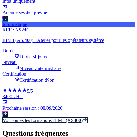
Intra uniquement
Aucune session prévue
Informatique
REF :
AS24G
IBM i (AS/400) - Atelier pour les opérateurs système
Durée
Durée :
4 jours
Niveau
Niveau :
Intermédiaire
Certification
Certification :
Non
5
/5
3400€ HT
Prochaine session :
08/09/2026
Voir toutes les formations
IBM i (AS400)
Questions fréquentes