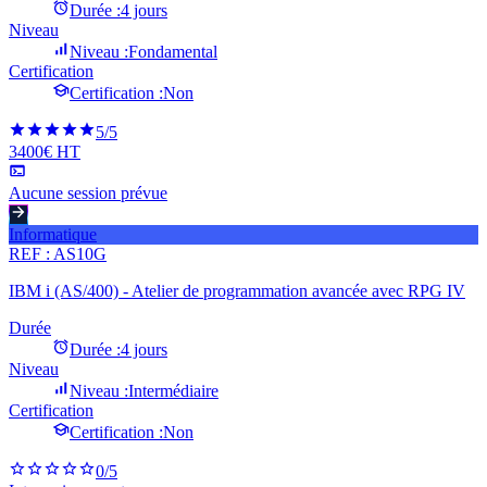
Durée :
4 jours
Niveau
Niveau :
Fondamental
Certification
Certification :
Non
5
/5
3400€ HT
Aucune session prévue
Informatique
REF :
AS10G
IBM i (AS/400) - Atelier de programmation avancée avec RPG IV
Durée
Durée :
4 jours
Niveau
Niveau :
Intermédiaire
Certification
Certification :
Non
0
/5