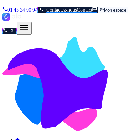
01 43 34 90 94
Contactez-nous
Contact
Mon espace