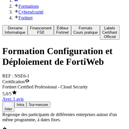
Formations
Cybersécurité
Fortinet
Domaine
Financement
Éditeur
Formats
Labels
Informatique
FSE
Fortinet
Cours pratique
Certifiant
Officiel
Formation
Configuration et
Déploiement de FortiWeb
REF :
NSE6-1
Certification
Fortinet Certified Professional - Cloud Security
5,0
/5
Avec
1
avis
Intra
Sur-mesure
Inter
Regroupe des participants de différentes entreprises autour d'un
même programme, à dates fixes.