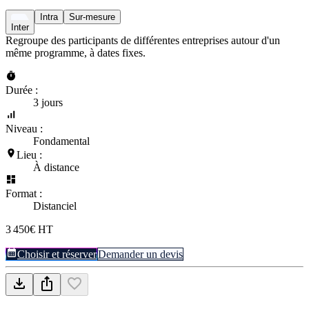
Intra
Sur-mesure
Inter
Regroupe des participants de différentes entreprises autour d'un
même programme, à dates fixes.
Durée :
3 jours
Niveau :
Fondamental
Lieu :
À distance
Format :
Distanciel
3 450€ HT
Choisir et réserver
Demander un devis