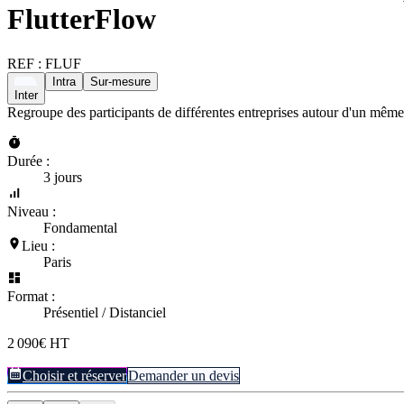
FlutterFlow
REF :
FLUF
Intra
Sur-mesure
Inter
Regroupe des participants de différentes entreprises autour d'un même
Durée :
3 jours
Niveau :
Fondamental
Lieu :
Paris
Format :
Présentiel / Distanciel
2 090€ HT
Choisir et réserver
Demander un devis