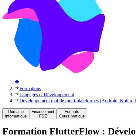
Formations
Langages et Développement
Développement mobile multi-plateformes (Android, Kotlin, R
Domaine
Financement
Formats
Informatique
FSE
Cours pratique
Formation
FlutterFlow : Dévelo