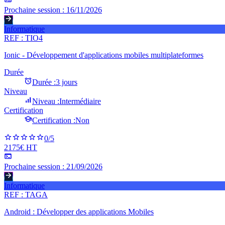
Prochaine session :
16/11/2026
Informatique
REF :
TIO4
Ionic - Développement d'applications mobiles multiplateformes
Durée
Durée :
3 jours
Niveau
Niveau :
Intermédiaire
Certification
Certification :
Non
0
/5
2175€ HT
Prochaine session :
21/09/2026
Informatique
REF :
TAGA
Android : Développer des applications Mobiles