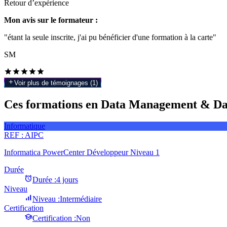
Retour d’expérience
Mon avis sur le formateur :
"étant la seule inscrite, j'ai pu bénéficier d'une formation à la carte"
SM
Voir plus de témoignages (
1
)
Ces formations en Data Management & Data
Informatique
REF :
AIPC
Informatica PowerCenter Développeur Niveau 1
Durée
Durée :
4 jours
Niveau
Niveau :
Intermédiaire
Certification
Certification :
Non