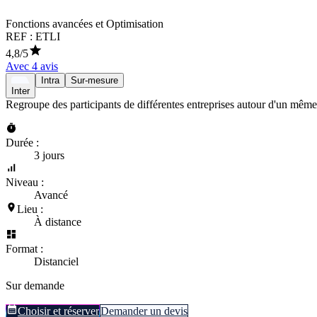
Fonctions avancées et Optimisation
REF :
ETLI
4,8
/5
Avec
4
avis
Intra
Sur-mesure
Inter
Regroupe des participants de différentes entreprises autour d'un même
Durée :
3 jours
Niveau :
Avancé
Lieu :
À distance
Format :
Distanciel
Sur demande
Choisir et réserver
Demander un devis