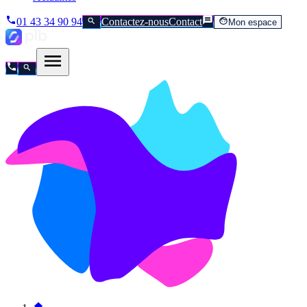
01 43 34 90 94
Contactez-nous
Contact
Mon espace