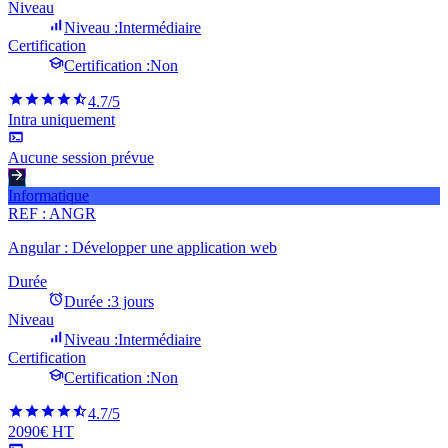
Niveau
Niveau :
Intermédiaire
Certification
Certification :
Non
4.7
/5
Intra uniquement
Aucune session prévue
Informatique
REF :
ANGR
Angular : Développer une application web
Durée
Durée :
3 jours
Niveau
Niveau :
Intermédiaire
Certification
Certification :
Non
4.7
/5
2090€ HT