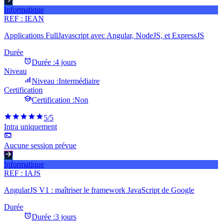
Informatique
REF :
IEAN
Applications FullJavascript avec Angular, NodeJS, et ExpressJS
Durée
Durée :
4 jours
Niveau
Niveau :
Intermédiaire
Certification
Certification :
Non
5
/5
Intra uniquement
Aucune session prévue
Informatique
REF :
IAJS
AngularJS V1 : maîtriser le framework JavaScript de Google
Durée
Durée :
3 jours