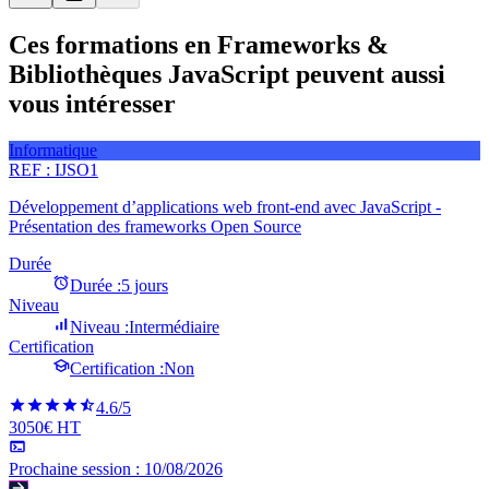
Ces formations en Frameworks &
Bibliothèques JavaScript peuvent aussi
vous intéresser
Informatique
REF :
IJSO1
Développement d’applications web front-end avec JavaScript -
Présentation des frameworks Open Source
Durée
Durée :
5 jours
Niveau
Niveau :
Intermédiaire
Certification
Certification :
Non
4.6
/5
3050€ HT
Prochaine session :
10/08/2026