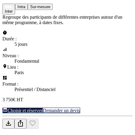
Intra
Sur-mesure
Inter
Regroupe des participants de différentes entreprises autour d'un
même programme, à dates fixes.
Durée :
5 jours
Niveau :
Fondamental
Lieu :
Paris
Format :
Présentiel / Distanciel
3 750€ HT
Choisir et réserver
Demander un devis