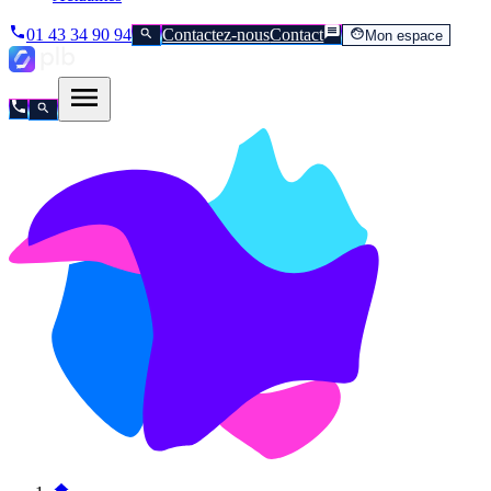
01 43 34 90 94
Contactez-nous
Contact
Mon espace