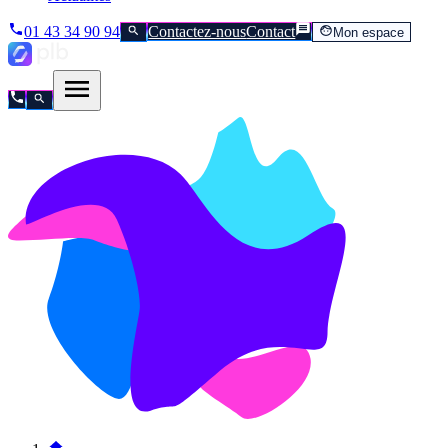
01 43 34 90 94
Contactez-nous
Contact
Mon espace