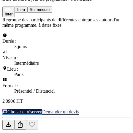
Intra
Sur-mesure
Inter
Regroupe des participants de différentes entreprises autour d'un
même programme, à dates fixes.
Durée :
3 jours
Niveau :
Intermédiaire
Lieu :
Paris
Format :
Présentiel / Distanciel
2 090€ HT
Choisir et réserver
Demander un devis