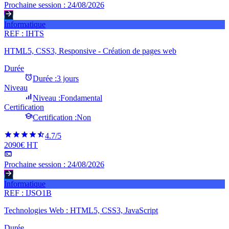
Prochaine session :
24/08/2026
Informatique
REF :
IHTS
HTML5, CSS3, Responsive - Création de pages web
Durée
Durée :
3 jours
Niveau
Niveau :
Fondamental
Certification
Certification :
Non
4.7
/5
2090€ HT
Prochaine session :
24/08/2026
Informatique
REF :
IJSO1B
Technologies Web : HTML5, CSS3, JavaScript
Durée