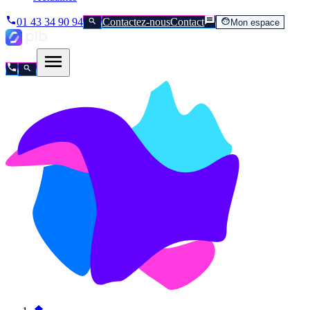
01 43 34 90 94
Contactez-nous
Contact
Mon espace