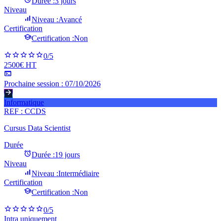
Durée :
3 jours
Niveau
Niveau :
Avancé
Certification
Certification :
Non
0
/5
2500€ HT
Prochaine session :
07/10/2026
Informatique
REF :
CCDS
Cursus Data Scientist
Durée
Durée :
19 jours
Niveau
Niveau :
Intermédiaire
Certification
Certification :
Non
0
/5
Intra uniquement