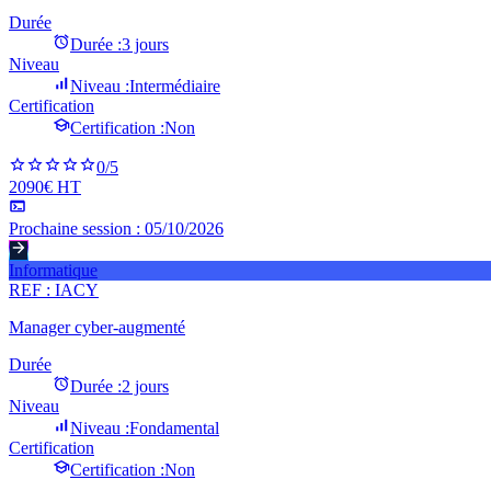
Durée
Durée :
3 jours
Niveau
Niveau :
Intermédiaire
Certification
Certification :
Non
0
/5
2090€ HT
Prochaine session :
05/10/2026
Informatique
REF :
IACY
Manager cyber-augmenté
Durée
Durée :
2 jours
Niveau
Niveau :
Fondamental
Certification
Certification :
Non