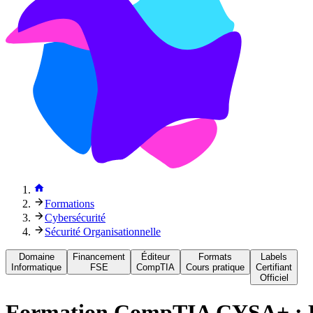
Formations
Cybersécurité
Sécurité Organisationnelle
Domaine
Financement
Éditeur
Formats
Labels
Informatique
FSE
CompTIA
Cours pratique
Certifiant
Officiel
Formation
CompTIA CYSA+ : Pr