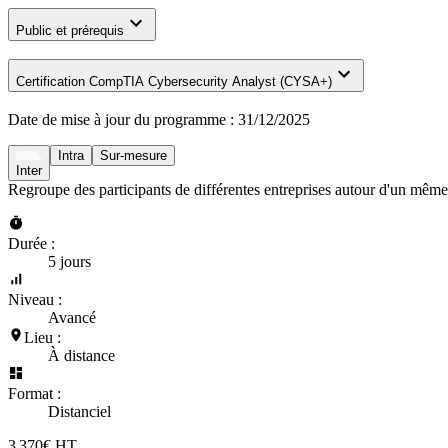
Public et prérequis
Certification CompTIA Cybersecurity Analyst (CYSA+)
Date de mise à jour du programme :
31/12/2025
Intra
Sur-mesure
Inter
Regroupe des participants de différentes entreprises autour d'un même
Durée :
5 jours
Niveau :
Avancé
Lieu :
À distance
Format :
Distanciel
3 370€ HT