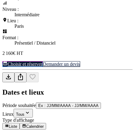
Niveau :
Intermédiaire
Lieu :
Paris
Format :
Présentiel / Distanciel
2 160€ HT
Choisir et réserver
Demander un devis
Dates et lieux
Période souhaitée
Ex : JJ/MM/AAAA - JJ/MM/AAAA
Lieux
Tous
Type d'affichage
Liste
Calendrier