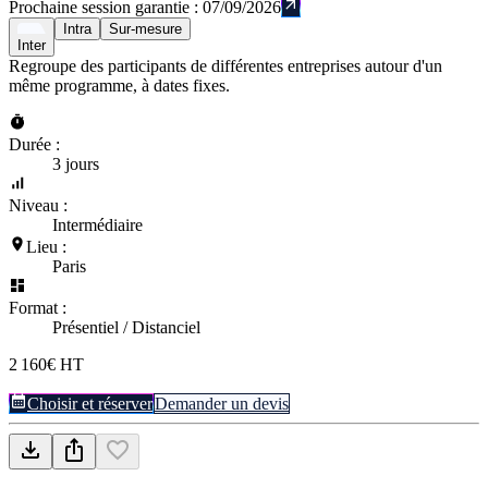
Prochaine session garantie :
07/09/2026
Intra
Sur-mesure
Inter
Regroupe des participants de différentes entreprises autour d'un
même programme, à dates fixes.
Durée :
3 jours
Niveau :
Intermédiaire
Lieu :
Paris
Format :
Présentiel / Distanciel
2 160€ HT
Choisir et réserver
Demander un devis