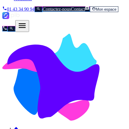
01 43 34 90 94
Contactez-nous
Contact
Mon espace