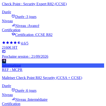
Check Point : Security Expert R82 (CCSE)
Durée
Durée :
3 jours
Niveau
Niveau :
Avancé
Certification
Certification :
CCSE R82
4.6
/5
2160€ HT
Prochaine session :
21/09/2026
Informatique
REF :
MCPR
Maîtriser Check Point R82 Security (CCSA + CCSE)
Durée
Durée :
6 jours
Niveau
Niveau :
Intermédiaire
Certification