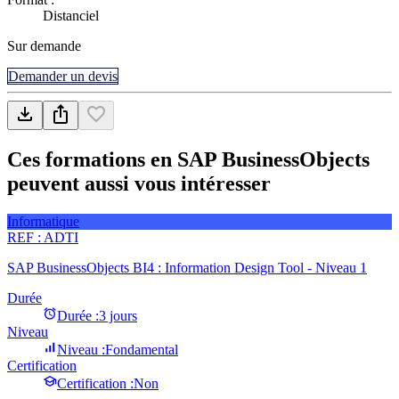
Distanciel
Sur demande
Demander un devis
Ces formations en SAP BusinessObjects
peuvent aussi vous intéresser
Informatique
REF :
ADTI
SAP BusinessObjects BI4 : Information Design Tool - Niveau 1
Durée
Durée :
3 jours
Niveau
Niveau :
Fondamental
Certification
Certification :
Non