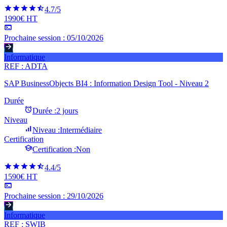
4.7
/5
1990€ HT
Prochaine session :
05/10/2026
Informatique
REF :
ADTA
SAP BusinessObjects BI4 : Information Design Tool - Niveau 2
Durée
Durée :
2 jours
Niveau
Niveau :
Intermédiaire
Certification
Certification :
Non
4.4
/5
1590€ HT
Prochaine session :
29/10/2026
Informatique
REF :
SWIB