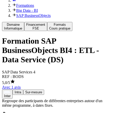
Formations
Big Data - BI
SAP BusinessObjects
Domaine
Financement
Formats
Informatique
FSE
Cours pratique
Formation
SAP
BusinessObjects BI4 : ETL -
Data Service (DS)
SAP Data Services 4
REF :
BODS
5,0
/5
Avec
1
avis
Intra
Sur-mesure
Inter
Regroupe des participants de différentes entreprises autour d'un
même programme, à dates fixes.