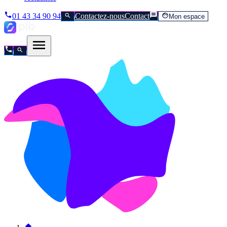
01 43 34 90 94
Contactez-nous
Contact
Mon espace