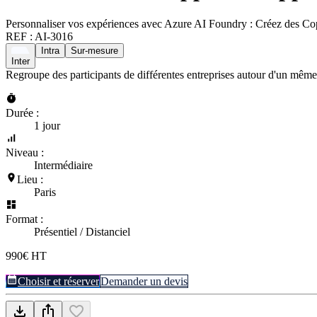
Personnaliser vos expériences avec Azure AI Foundry : Créez des Cop
REF :
AI-3016
Intra
Sur-mesure
Inter
Regroupe des participants de différentes entreprises autour d'un même
Durée :
1 jour
Niveau :
Intermédiaire
Lieu :
Paris
Format :
Présentiel / Distanciel
990€ HT
Choisir et réserver
Demander un devis