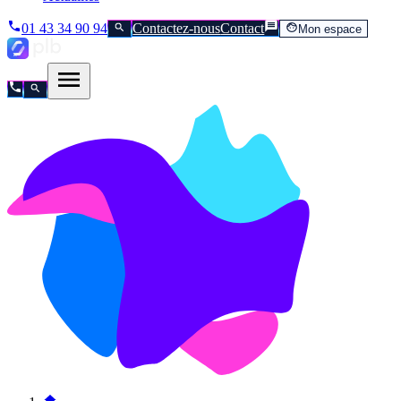
01 43 34 90 94
Contactez-nous
Contact
Mon espace