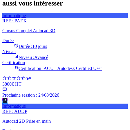
aussi vous intéresser
Informatique
REF :
PAEX
Cursus Complet Autocad 3D
Durée
Durée :
10 jours
Niveau
Niveau :
Avancé
Certification
Certification :
ACU - Autodesk Certified User
0
/5
3800€ HT
Prochaine session :
24/08/2026
Informatique
REF :
AUDP
Autocad 2D Prise en main