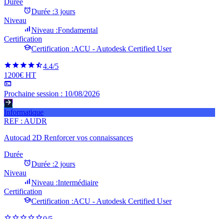
Durée
Durée :
3 jours
Niveau
Niveau :
Fondamental
Certification
Certification :
ACU - Autodesk Certified User
4.4
/5
1200€ HT
Prochaine session :
10/08/2026
Informatique
REF :
AUDR
Autocad 2D Renforcer vos connaissances
Durée
Durée :
2 jours
Niveau
Niveau :
Intermédiaire
Certification
Certification :
ACU - Autodesk Certified User
0
/5