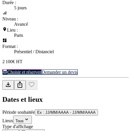
Durée :
5 jours
Niveau :
Avancé
Lieu :
Paris
Format :
Présentiel / Distanciel
2 100€ HT
Choisir et réserver
Demander un devis
Dates et lieux
Période souhaitée
Ex : JJ/MM/AAAA - JJ/MM/AAAA
Lieux
Tous
Type d'affichage