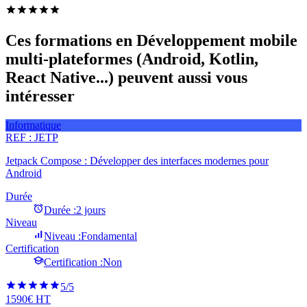
Ces formations en Développement mobile
multi-plateformes (Android, Kotlin,
React Native...) peuvent aussi vous
intéresser
Informatique
REF :
JETP
Jetpack Compose : Développer des interfaces modernes pour
Android
Durée
Durée :
2 jours
Niveau
Niveau :
Fondamental
Certification
Certification :
Non
5
/5
1590€ HT