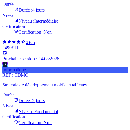
Durée
Durée :
4 jours
Niveau
Niveau :
Intermédiaire
Certification
Certification :
Non
4.6
/5
2490€ HT
Prochaine session :
24/08/2026
Informatique
REF :
TDMO
Stratégie de développement mobile et tablettes
Durée
Durée :
2 jours
Niveau
Niveau :
Fondamental
Certification
Certification :
Non