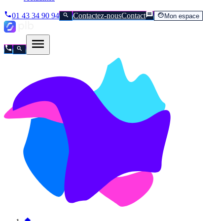
01 43 34 90 94
Contactez-nous
Contact
Mon espace