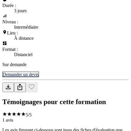
Durée :
3 jours
Niveau :
Intermédiaire
Lieu :
À distance
Format :
Distanciel
Sur demande
Demander un devis
Témoignages pour cette formation
5
/5
1
avis
Les avis figurant ci-dessous sont issus des fiches d'évaluation que