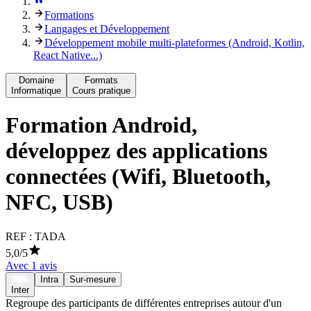
Formations
Langages et Développement
Développement mobile multi-plateformes (Android, Kotlin,
React Native...)
Domaine
Formats
Informatique
Cours pratique
Formation
Android,
développez des applications
connectées (Wifi, Bluetooth,
NFC, USB)
REF :
TADA
5,0
/5
Avec
1
avis
Intra
Sur-mesure
Inter
Regroupe des participants de différentes entreprises autour d'un