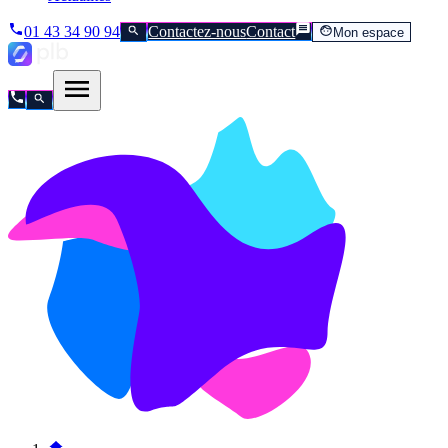
01 43 34 90 94
Contactez-nous
Contact
Mon espace