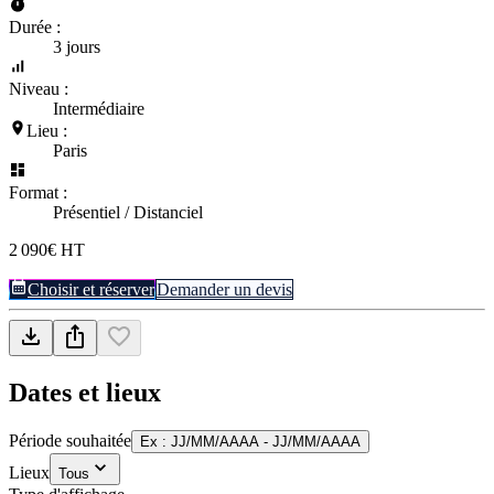
Durée :
3 jours
Niveau :
Intermédiaire
Lieu :
Paris
Format :
Présentiel / Distanciel
2 090€ HT
Choisir et réserver
Demander un devis
Dates et lieux
Période souhaitée
Ex : JJ/MM/AAAA - JJ/MM/AAAA
Lieux
Tous