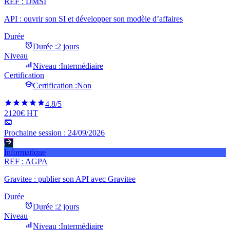
REF :
DMSI
API : ouvrir son SI et développer son modèle d’affaires
Durée
Durée :
2 jours
Niveau
Niveau :
Intermédiaire
Certification
Certification :
Non
4.8
/5
2120€ HT
Prochaine session :
24/09/2026
Informatique
REF :
AGPA
Gravitee : publier son API avec Gravitee
Durée
Durée :
2 jours
Niveau
Niveau :
Intermédiaire