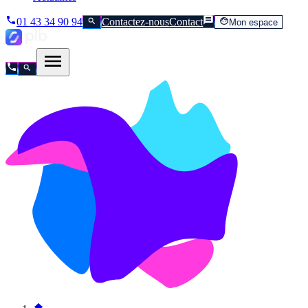
01 43 34 90 94
Contactez-nous
Contact
Mon espace