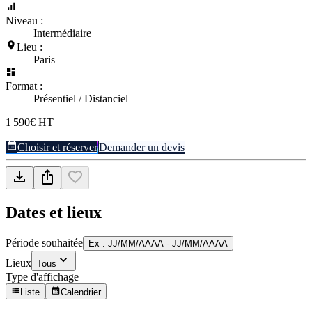
Niveau :
Intermédiaire
Lieu :
Paris
Format :
Présentiel / Distanciel
1 590€ HT
Choisir et réserver
Demander un devis
Dates et lieux
Période souhaitée
Ex : JJ/MM/AAAA - JJ/MM/AAAA
Lieux
Tous
Type d'affichage
Liste
Calendrier