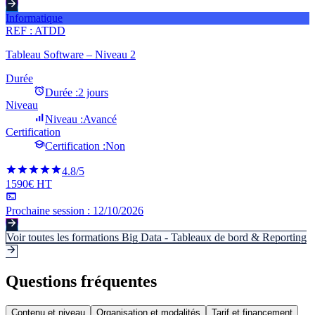
Informatique
REF :
ATDD
Tableau Software – Niveau 2
Durée
Durée :
2 jours
Niveau
Niveau :
Avancé
Certification
Certification :
Non
4.8
/5
1590€ HT
Prochaine session :
12/10/2026
Voir toutes les formations
Big Data - Tableaux de bord & Reporting
Questions fréquentes
Contenu et niveau
Organisation et modalités
Tarif et financement