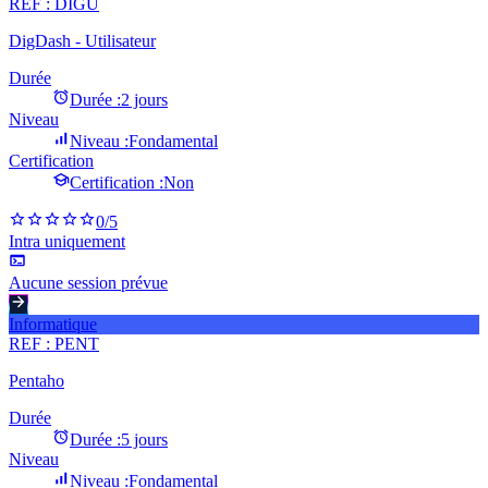
REF :
DIGU
DigDash - Utilisateur
Durée
Durée :
2 jours
Niveau
Niveau :
Fondamental
Certification
Certification :
Non
0
/5
Intra uniquement
Aucune session prévue
Informatique
REF :
PENT
Pentaho
Durée
Durée :
5 jours
Niveau
Niveau :
Fondamental