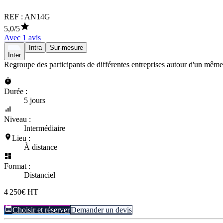
REF :
AN14G
5,0
/5
Avec
1
avis
Intra
Sur-mesure
Inter
Regroupe des participants de différentes entreprises autour d'un même
Durée :
5 jours
Niveau :
Intermédiaire
Lieu :
À distance
Format :
Distanciel
4 250€ HT
Choisir et réserver
Demander un devis