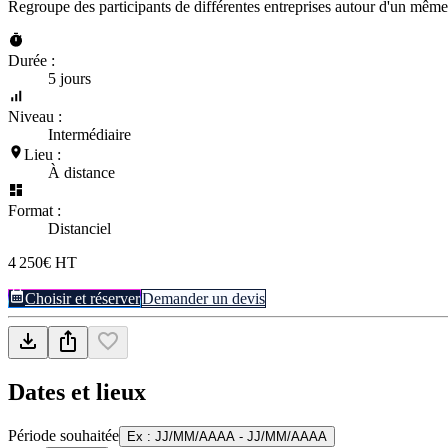
Regroupe des participants de différentes entreprises autour d'un même
Durée :
5 jours
Niveau :
Intermédiaire
Lieu :
À distance
Format :
Distanciel
4 250€ HT
Choisir et réserver
Demander un devis
Dates et lieux
Période souhaitée
Ex : JJ/MM/AAAA - JJ/MM/AAAA