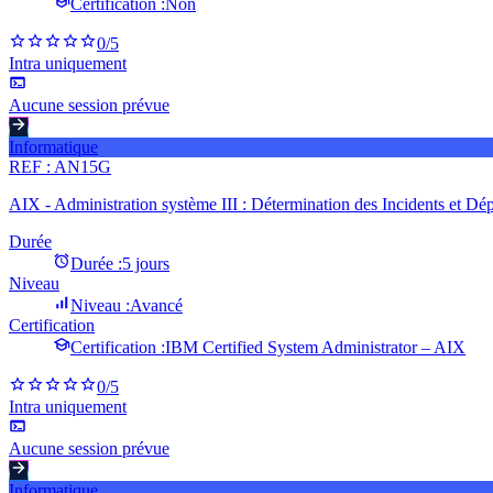
Certification :
Non
0
/5
Intra uniquement
Aucune session prévue
Informatique
REF :
AN15G
AIX - Administration système III : Détermination des Incidents et D
Durée
Durée :
5 jours
Niveau
Niveau :
Avancé
Certification
Certification :
IBM Certified System Administrator – AIX
0
/5
Intra uniquement
Aucune session prévue
Informatique