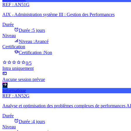
REF :
AN51G
AIX - Administration système III : Gestion des Performances
Durée
Durée :
5 jours
Niveau
Niveau :
Avancé
Certification
Certification :
Non
0
/5
Intra uniquement
Aucune session prévue
Informatique
REF :
AN52G
Analyse et optimisation des problèmes complexes de performances A
Durée
Durée :
4 jours
Niveau