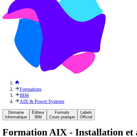
Formations
IBM
AIX & Power Systems
Domaine
Éditeur
Formats
Labels
Informatique
IBM
Cours pratique
Officiel
Formation
AIX - Installation e